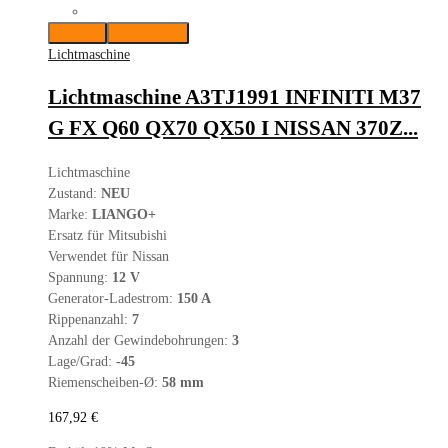
Merken
Vergleichen
Lichtmaschine
Lichtmaschine A3TJ1991 INFINITI M37
G FX Q60 QX70 QX50 I NISSAN 370Z...
Lichtmaschine
Zustand:
NEU
Marke:
LIANGO+
Ersatz für Mitsubishi
Verwendet für Nissan
Spannung:
12 V
Generator-Ladestrom:
150 A
Rippenanzahl:
7
Anzahl der Gewindebohrungen:
3
Lage/Grad:
-45
Riemenscheiben-Ø:
58 mm
167,92
€