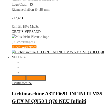
Lage/Grad:
-45
Riemenscheiben-Ø:
58 mm
217,48
€
Enthält 19% MwSt.
GRATIS VERSAND
(0 Bewertungen)
In den Warenkorb
Merken
Vergleichen
Lichtmaschine
Lichtmaschine A3TJ0691 INFINITI M35
G EX M QX50 I Q70 NEU Infiniti