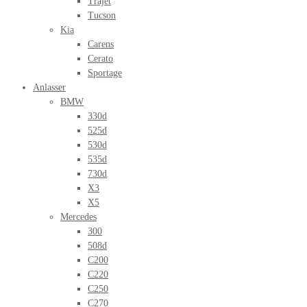
Trajet
Tucson
Kia
Carens
Cerato
Sportage
Anlasser
BMW
330d
525d
530d
535d
730d
X3
X5
Mercedes
300
508d
C200
C220
C250
C270