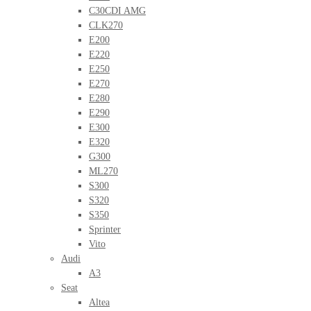
C30CDI AMG
CLK270
E200
E220
E250
E270
E280
E290
E300
E320
G300
ML270
S300
S320
S350
Sprinter
Vito
Audi
A3
Seat
Altea